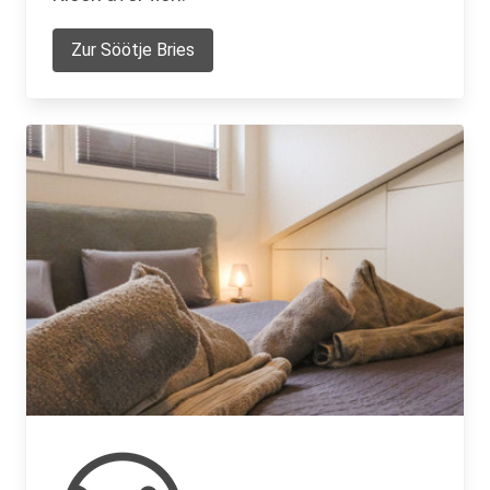
Zur Söötje Bries